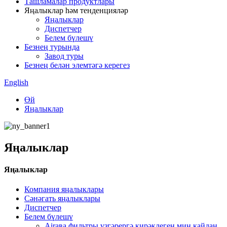
Ташламалар продуктлары
Яңалыклар һәм тенденцияләр
Яңалыклар
Диспетчер
Белем бүлешү
Безнең турында
Завод туры
Безнең белән элемтәгә керегез
English
Өй
Яңалыклар
Яңалыклар
Яңалыклар
Компания яңалыклары
Сәнәгать яңалыклары
Диспетчер
Белем бүлешү
Airава фильтры үзгәрергә кирәклеген мин кайдан