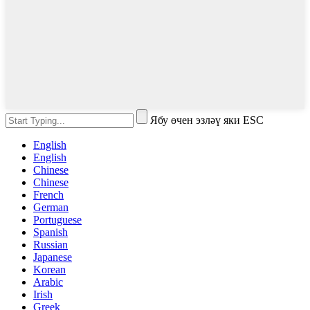
Ябу өчен эзләү яки ESC
English
English
Chinese
Chinese
French
German
Portuguese
Spanish
Russian
Japanese
Korean
Arabic
Irish
Greek