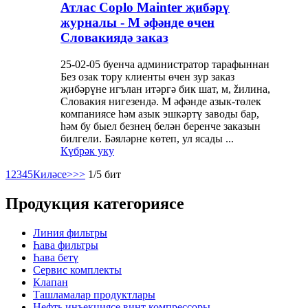
Атлас Coplo Mainter җибәрү
журналы - М әфәнде өчен
Словакиядә заказ
25-02-05 буенча администратор тарафыннан
Без озак тору клиенты өчен зур заказ
җибәрүне игълан итәргә бик шат, м, žилина,
Словакия нигезендә. M әфәнде азык-төлек
компаниясе һәм азык эшкәртү заводы бар,
һәм бу быел безнең белән беренче заказын
билгели. Бәяләрне көтеп, ул ясады ...
Күбрәк уку
1
2
3
4
5
Киләсе>
>>
1/5 бит
Продукция категориясе
Линия фильтры
Һава фильтры
Һава бетү
Сервис комплекты
Клапан
Ташламалар продуктлары
Нефть инъекциясе винт компрессоры