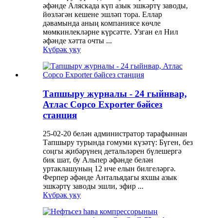
әфәнде Аляскада күп азык эшкәртү заводы,
йөзләгән кешене эшләп тора. Еллар
дәвамында аның компаниясе көчле
мөмкинлекләрне күрсәтте. Узган ел Нил
әфәнде хәтта очты ...
Күбрәк уку
Тапшыру журналы - 24 гыйнвар,
Атлас Copco Exporter бәйсез
станция
25-02-20 белән администратор тарафыннан
Тапшыру турында гомуми күзәтү: Бүген, без
соңгы җибәрүнең детальләрен бүлешергә
бик шат, бу Альпер әфәнде белән
уртаклашуның 12 нче елын билгеләргә.
Ферпер әфәнде Антальядагы яхшы азык
эшкәртү заводы эшли, эфир ...
Күбрәк уку