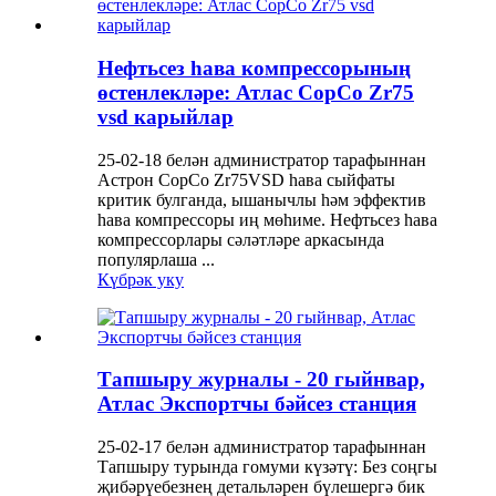
Нефтьсез һава компрессорының
өстенлекләре: Атлас CopCo Zr75
vsd карыйлар
25-02-18 белән администратор тарафыннан
Астрон CopCo Zr75VSD һава сыйфаты
критик булганда, ышанычлы һәм эффектив
һава компрессоры иң мөһиме. Нефтьсез һава
компрессорлары сәләтләре аркасында
популярлаша ...
Күбрәк уку
Тапшыру журналы - 20 гыйнвар,
Атлас Экспортчы бәйсез станция
25-02-17 белән администратор тарафыннан
Тапшыру турында гомуми күзәтү: Без соңгы
җибәрүебезнең детальләрен бүлешергә бик