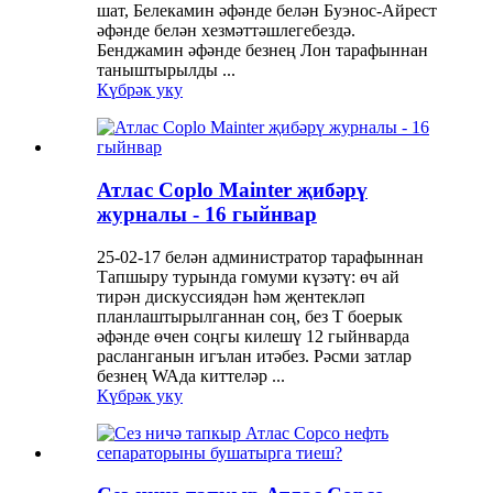
шат, Белекамин әфәнде белән Буэнос-Айрест
әфәнде белән хезмәттәшлегебездә.
Бенджамин әфәнде безнең Лон тарафыннан
таныштырылды ...
Күбрәк уку
Атлас Coplo Mainter җибәрү
журналы - 16 гыйнвар
25-02-17 белән администратор тарафыннан
Тапшыру турында гомуми күзәтү: өч ай
тирән дискуссиядән һәм җентекләп
планлаштырылганнан соң, без Т боерык
әфәнде өчен соңгы килешү 12 гыйнварда
расланганын игълан итәбез. Рәсми затлар
безнең WAда киттеләр ...
Күбрәк уку