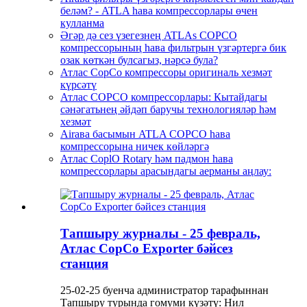
беләм? - ATLA һава компрессорлары өчен
кулланма
Әгәр дә сез үзегезнең ATLAs COPCO
компрессорының һава фильтрын үзгәртергә бик
озак көткән булсагыз, нәрсә була?
Атлас CopCo компрессоры оригиналь хезмәт
күрсәтү
Атлас COPCO компрессорлары: Кытайдагы
сәнәгатьнең әйдәп баручы технологияләр һәм
хезмәт
Airава басымын ATLA COPCO һава
компрессорына ничек көйләргә
Атлас CoplO Rotary һәм падмон һава
компрессорлары арасындагы аерманы аңлау:
Тапшыру журналы - 25 февраль,
Атлас CopCo Exporter бәйсез
станция
25-02-25 буенча администратор тарафыннан
Тапшыру турында гомуми күзәтү: Нил