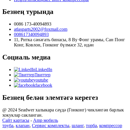
Безнең турында
0086 173-40094893
atlasparts2002@foxmail.com
008617340094893
11, Ритка сәнәгать бинасы, 8 Ву Фонг урамы, Сан Понг
Конг, Ковлон, Гонконг бүлмәсе 32, идән
Социаль медиа
LinkedIn
Твиттер
youtube
facebook
Безнең белән элемтәгә керегез
@ 2024 Seadwer халыкара сәүдә (Гонконг) чикләнгән барлык
хокуклар сакланган.
Сайт картасы
-
Amp мобиль
труба
,
клапан
,
Сервис комплекты
,
шланг
,
торба
,
компрессор