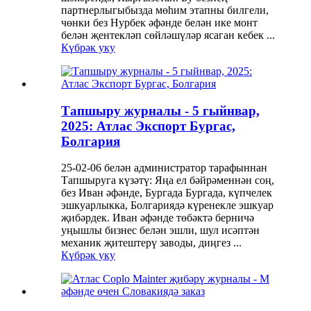
партнерлыгыбызда мөһим этапны билгели,
чөнки без Нурбек әфәнде белән ике монт
белән җентекләп сөйләшүләр ясаган кебек ...
Күбрәк уку
Тапшыру журналы - 5 гыйнвар,
2025: Атлас Экспорт Бургас,
Болгария
25-02-06 белән администратор тарафыннан
Тапшыруга күзәтү: Яңа ел бәйрәменнән соң,
без Иван әфәнде, Бургада Бургада, күпчелек
эшкуарлыкка, Болгариядә күренекле эшкуар
җибәрдек. Иван әфәнде төбәктә берничә
уңышлы бизнес белән эшли, шул исәптән
механик җитештерү заводы, диңгез ...
Күбрәк уку