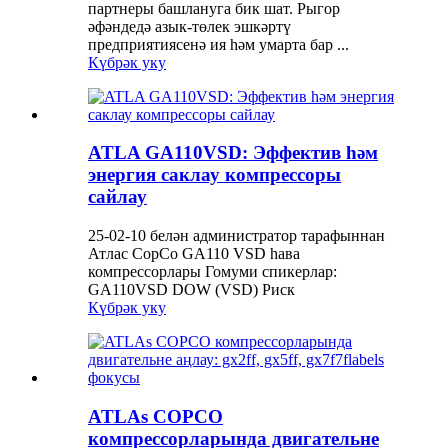
партнеры башлануга бик шат. Рыгор
әфәндедә азык-төлек эшкәртү
предприятиясенә ия һәм умарта бар ...
Күбрәк уку
ATLA GA110VSD: Эффектив һәм
энергия саклау компрессоры
сайлау
25-02-10 белән администратор тарафыннан
Атлас CopCo GA110 VSD һава
компрессорлары Гомуми спикерлар:
GA110VSD DOW (VSD) Риск
Күбрәк уку
ATLAs COPCO
компрессорларында двигательне