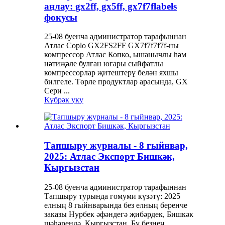
аңлау: gx2ff, gx5ff, gx7f7flabels
фокусы
25-08 буенча администратор тарафыннан
Атлас Coplo GX2FS2FF GX7f7f7f7f-ны
компрессор Атлас Копко, ышанычлы һәм
нәтиҗәле булган югары сыйфатлы
компрессорлар җитештерү белән яхшы
билгеле. Төрле продуктлар арасында, GX
Сери ...
Күбрәк уку
Тапшыру журналы - 8 гыйнвар,
2025: Атлас Экспорт Бишкәк,
Кыргызстан
25-08 буенча администратор тарафыннан
Тапшыру турында гомуми күзәтү: 2025
елның 8 гыйнварында без елның беренче
заказы Нурбек әфәндегә җибәрдек, Бишкәк
шәһәрендә, Кыргызстан. Бу безнең