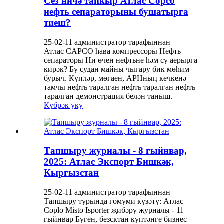
Сез ничә тапкыр Атлас Copco
нефть сепараторыны бушатырга
тиеш?
25-02-11 администратор тарафыннан
Атлас CAPCO һава компрессоры Нефть
сепараторы Ни өчен нефтьне һәм су аерырга
кирәк? Бу судан майны чыгару бик мөһим
бурыч. Күпләр, мөгаен, АРНның кечкенә
тамчы нефть таралган нефть таралган нефть
таралган демонстрация белән таныш.
Күбрәк уку
Тапшыру журналы - 8 гыйнвар,
2025: Атлас Экспорт Бишкәк,
Кыргызстан
25-02-11 администратор тарафыннан
Тапшыру турында гомуми күзәтү: Атлас
Coplo Misto Isporter җибәрү журналы - 11
гыйнвар Бүген, безсктан күптәнге бизнес