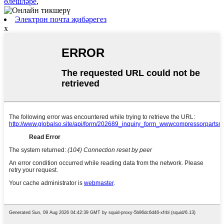
өлешләре
,
Электрон почта җибәрегез
x