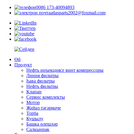
0086 173-40094893
atlasparts2002@foxmail.com
Өй
Продукт
Нефть инъекциясе винт компрессоры
Линия фильтры
Һава фильтры
Нефть фильтры
Клапан
Сервис комплекты
Мотор
Җиһаз тәгәрмәче
Торба
Кушылу
Башка өлешләр
Салкынрак